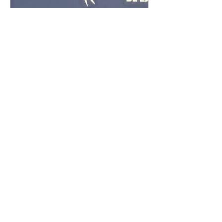
www.christianraimo.com
TV | Maurizo Bossi Show |
Cultura & Società | sienza
musica | musicoterapia |
arte | amore | sessualità
Programmi culturali di neuroscienze
e arte. Produzioni esclusive per
media e privati. ⚜️ CONTATTACI
DIRETTAMENTE + 39 3804748497