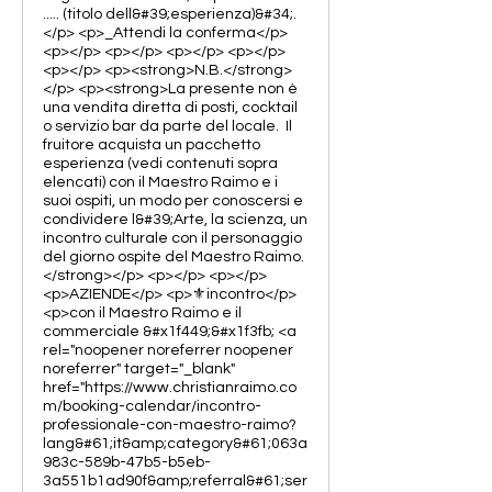
..... (titolo dell&#39;esperienza)&#34;.
</p> <p>_Attendi la conferma</p>
<p></p> <p></p> <p></p> <p></p>
<p></p> <p><strong>N.B.</strong>
</p> <p><strong>La presente non è
una vendita diretta di posti, cocktail
o servizio bar da parte del locale. Il
fruitore acquista un pacchetto
esperienza (vedi contenuti sopra
elencati) con il Maestro Raimo e i
suoi ospiti, un modo per conoscersi e
condividere l&#39;Arte, la scienza, un
incontro culturale con il personaggio
del giorno ospite del Maestro Raimo.
</strong></p> <p></p> <p></p>
<p>AZIENDE</p> <p>⚜️incontro</p>
<p>con il Maestro Raimo e il
commerciale &#x1f449;&#x1f3fb; <a
rel="noopener noreferrer noopener
noreferrer" target="_blank"
href="https://www.christianraimo.co
m/booking-calendar/incontro-
professionale-con-maestro-raimo?
lang&#61;it&amp;category&#61;063a
983c-589b-47b5-b5eb-
3a551b1ad90f&amp;referral&#61;ser