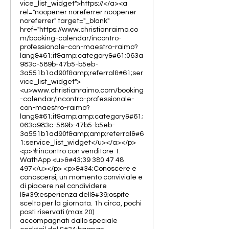
vice_list_widget">https://</a><a
rel="noopener noreferrer noopener
noreferrer" target="_blank"
href="https://www.christianraimo.co
m/booking-calendar/incontro-
professionale-con-maestro-raimo?
lang&#61;it&amp;category&#61;063a
983c-589b-47b5-b5eb-
3a551b1ad90f&amp;referral&#61;ser
vice_list_widget">
<u>www.christianraimo.com/booking
-calendar/incontro-professionale-
con-maestro-raimo?
lang&#61;it&amp;amp;category&#61;
063a983c-589b-47b5-b5eb-
3a551b1ad90f&amp;amp;referral&#6
1;service_list_widget</u></a></p>
<p>⚜️incontro con venditore T.
WathApp <u>&#43;39 380 47 48
497</u></p> <p>&#34;Conoscere e
conoscersi, un momento conviviale e
di piacere nel condividere
l&#39;esperienza dell&#39;ospite
scelto per la giornata. 1h circa, pochi
posti riservati (max 20)
accompagnati dallo speciale