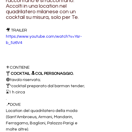
raccontano e si raccontano.
Accolti in una location nel
quadrilatero milanese con un
cocktail su misura, solo per Te.
🎥 
TRAILER
https://www.youtube.com/watch?v=Ysr-
b_5z6V4
⚜️CONTIENE 
🍸 
COCKTAIL 🔝COL PERSONAGGIO.
🟢tavolo riservato; 
🍸*cocktail preparato dal barman tender; 
⌛️1 h circa 
.
📍DOVE
Location del quadrilatero della moda 
(Sant'Ambroeus, Armani, Mandarin, 
Ferragamo, Baglioni, Palazzo Parigi e 
molte altre).