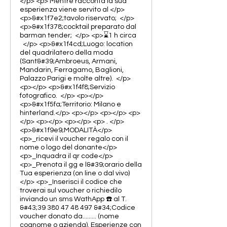
</p> <p> Mentre racconta la sua
esperienza viene servito al </p>
<p>&#x1f7e2;tavolo riservato; </p>
<p>&#x1f378;cocktail preparato dal
barman tender; </p> <p>⌛️1 h circa
</p> <p>&#x1f4cd;Luogo: location
del quadrilatero della moda
(Sant&#39;Ambroeus, Armani,
Mandarin, Ferragamo, Baglioni,
Palazzo Parigi e molte altre). </p>
<p></p> <p>&#x1f4f8;Servizio
fotografico. </p> <p></p>
<p>&#x1f5fa;️Territorio: Milano e
hinterland.</p> <p></p> <p></p> <p>
</p> <p></p> <p></p> <p> . </p>
<p>&#x1f9e9;MODALITÀ</p>
<p>_ricevi il voucher regalo con il
nome o logo del donante</p>
<p>_Inquadra il qr code</p>
<p>_Prenota il gg e l&#39;orario della
Tua esperienza (on line o dal vivo)
</p> <p>_Inserisci il codice che
troverai sul voucher o richiedilo
inviando un sms WathApp ☎️ al T.
&#43;39 380 47 48 497 &#34;Codice
voucher donato da......... (nome
cognome o azienda). Esperienze con