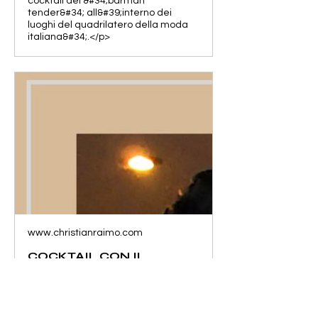
cocktail del &#34;barman
tender&#34; all&#39;interno dei
luoghi del quadrilatero della moda
italiana&#34;.</p>
www.christianraimo.com
COCKTAIL CON IL
PROFESSOR MAURIZIO
BOSSI E IL MAESTRO
RAIMO che ci