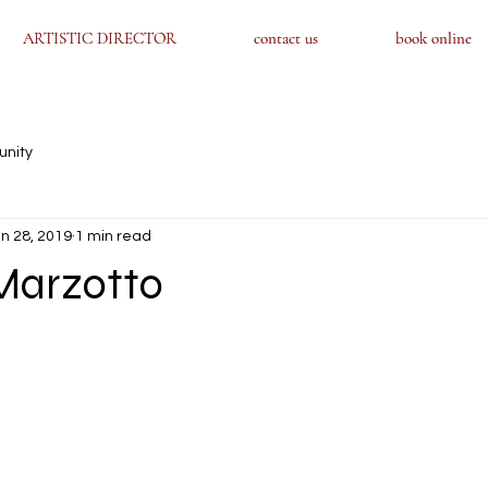
ARTISTIC DIRECTOR
ARTISTIC DIRECTOR
contact us
contact us
book online
book online
unity
n 28, 2019
1 min read
Marzotto