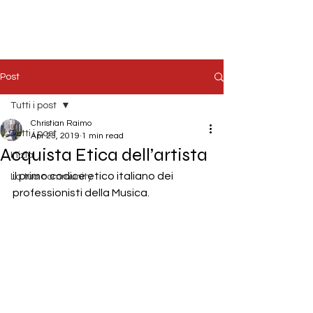
Post
Tutti i post
Christian Raimo
Tutti i post
Apr 23, 2019
1 min read
Acquista Etica dell’artista
Inizia
il primo codice etico italiano dei 
La tua community
professionisti della Musica. 