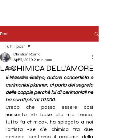
Post
Tutti i post
Christian Raimo
Tutti i post
Apr 4, 2019
2 min read
LA CHIMICA DELL’AMORE
Inizia
Il Maestro Raimo, autore concertista e 
La tua community
cerimonial planner, ci parla del segreto 
delle coppie perchè lui di cerimoniali ne 
ha curati piu’ di 10.000.
Credo che possa essere così 
riassunto: «
I
n base alla mia teoria, 
tutto fa chimica», ha spiegato a noi  
l’artista «Se c’è chimica tra due 
persone, sentiamo il profumo della 