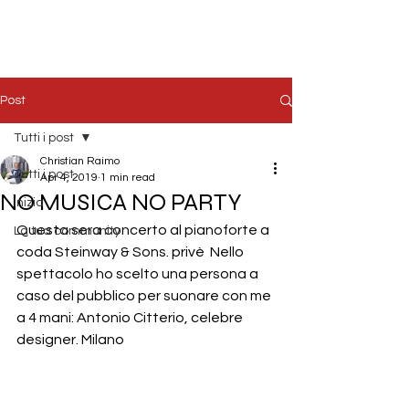
Post
Tutti i post
Christian Raimo
Tutti i post
Apr 4, 2019
1 min read
NO MUSICA NO PARTY
Inizia
Questa sera concerto al pianoforte a 
La tua community
coda Steinway & Sons. privè  Nello 
spettacolo ho scelto una persona a 
caso del pubblico per suonare con me 
a 4 mani: Antonio Citterio, celebre 
designer. Milano 