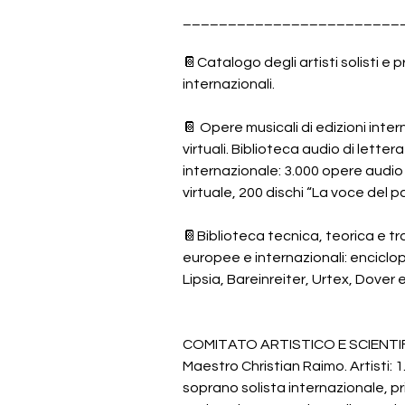
________________________
📔Catalogo degli artisti solisti e 
internazionali. 
📔 Opere musicali di edizioni inter
virtuali. Biblioteca audio di letter
internazionale: 3.000 opere audio
virtuale, 200 dischi “La voce del p
📔Biblioteca tecnica, teorica e tr
europee e internazionali: enciclop
Lipsia, Bareinreiter, Urtex, Dover e 
COMITATO ARTISTICO E SCIENTIFI
Maestro Christian Raimo. Artisti: 
soprano solista internazionale, pr