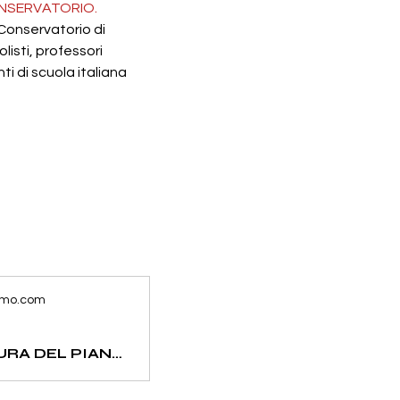
CONSERVATORIO.
 Conservatorio di 
isti, professori 
i di scuola italiana 
imo.com
ACCORDATURA DEL PIANOFORTE