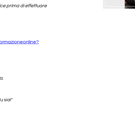
ice prima di effettuare 
formazioneonline?
a.
 sia!" 