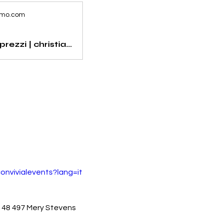
imo.com
Pacchetti e prezzi | christianraimo.com
onvivialevents?lang=it
7 48 497 Mery Stevens