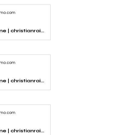
imo.com
prenota online | christianraimo.com
imo.com
prenota online | christianraimo.com
imo.com
prenota online | christianraimo.com