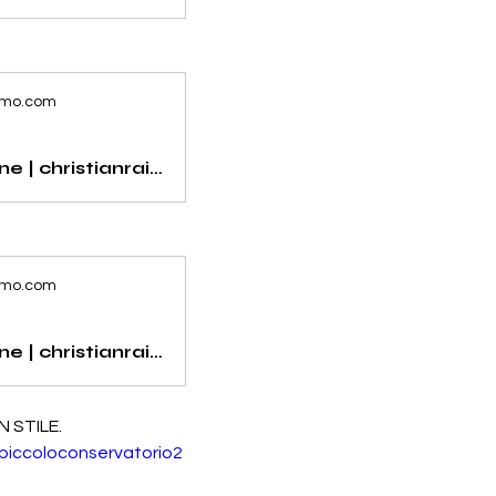
imo.com
prenota online | christianraimo.com
imo.com
prenota online | christianraimo.com
N STILE.
lpiccoloconservatorio2