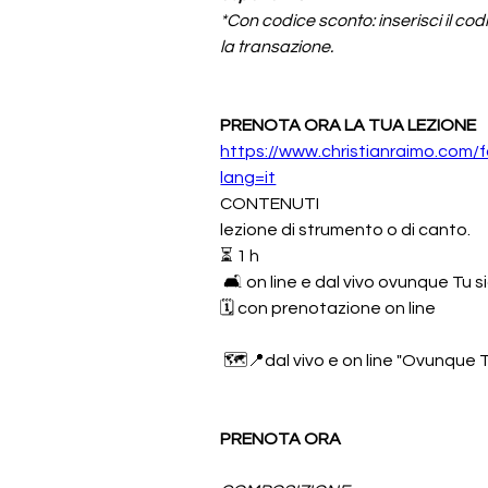
*Con codice sconto: inserisci il cod
la transazione.
PRENOTA ORA LA TUA LEZIONE
https://www.christianraimo.com/
lang=it
CONTENUTI 
lezione di strumento o di canto.
⏳ 1 h
 🛋️ on line e dal vivo ovunque Tu si
🗓️ con prenotazione on line
 🗺️📍dal vivo e on line "Ovunque Tu
PRENOTA ORA