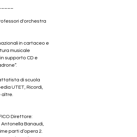
_____
professori d'orchestra 
nazionali in cartaceo e 
atura musicale 
 in supporto CD e 
adrone”. 
attatista di scuola 
edia UTET, Ricordi, 
altre. 
CO Direttore: 
1. Antonella Banaudi, 
ime parti d’opera 2. 