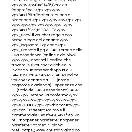
Palazzo Parigi e molte altre). </p>
<p></p> <p>&#x1f4f8;Servizio
fotografico. </p> <p></p>
<p>&#x1f5fa;️Territorio: Milano e
hinterland.</p> <p></p> <p></p> <p>
</p> <p></p> <p></p> <p> . </p>
<p>&#x1f9e9;MODALITÀ</p>
<p>_ricevi il voucher regalo con il
nome o logo del donante</p>
<p>_Inquadra il qr code</p>
<p>_Prenota il gg e l&#39;orario della
Tua esperienza (on line o dal vivo)
</p> <p>_Inserisci il codice che
troverai sul voucher o richiedilo
inviando un sms WathApp ☎️ al T.
&#43;39 380 47 48 497 &#34;Codice
voucher donato da......... (nome
cognome o azienda). Esperienze con
..... (titolo dell&#39;esperienza)&#34;.
</p> <p>_Attendi la conferma</p>
<p></p> <p></p> <p></p> <p></p>
<p>AZIENDE</p> <p>⚜️incontro</p>
<p>con il Maestro Raimo e il
commerciale &#x1f449;&#x1f3fb; <a
rel="noopener noreferrer noopener
noreferrer" target="_blank"
href="https://www.christianraimo.co