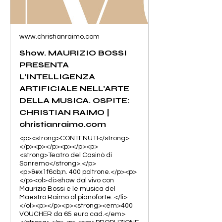
www.christianraimo.com
Show. MAURIZIO BOSSI
PRESENTA
L’INTELLIGENZA
ARTIFICIALE NELL’ARTE
DELLA MUSICA. OSPITE:
CHRISTIAN RAIMO |
christianraimo.com
<p><strong>CONTENUTI</strong>
</p><p></p><p></p><p>
<strong>Teatro del Casinò di
Sanremo</strong>.</p>
<p>&#x1f6cb;️n. 400 poltrone.</p><p>
</p><ol><li>show dal vivo con
Maurizio Bossi e le musica del
Maestro Raimo al pianoforte..</li>
</ol><p></p><p><strong><em>400
VOUCHER da 65 euro cad.</em>