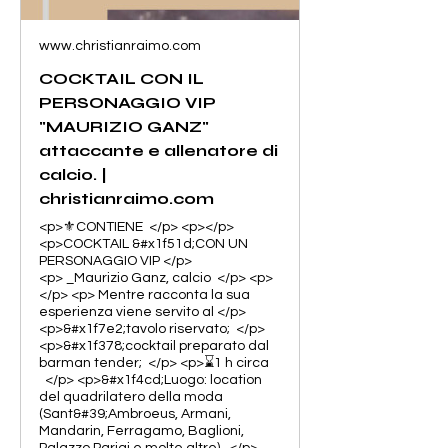
www.christianraimo.com
COCKTAIL CON IL
PERSONAGGIO VIP
"MAURIZIO GANZ"
attaccante e allenatore di
calcio. |
christianraimo.com
<p>⚜️CONTIENE </p> <p></p>
<p>COCKTAIL &#x1f51d;CON UN
PERSONAGGIO VIP </p>
<p> _Maurizio Ganz, calcio </p> <p>
</p> <p> Mentre racconta la sua
esperienza viene servito al </p>
<p>&#x1f7e2;tavolo riservato; </p>
<p>&#x1f378;cocktail preparato dal
barman tender; </p> <p>⌛️1 h circa
</p> <p>&#x1f4cd;Luogo: location
del quadrilatero della moda
(Sant&#39;Ambroeus, Armani,
Mandarin, Ferragamo, Baglioni,