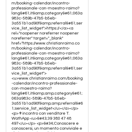
m/booking-calendar/incontro-
professionale-con-maestro-raimo?
lang&#61;it&amp;category&#61;063a
983c-589b-47b5-b5eb-
3a551b1ad90f&amp;referral&#61;ser
vice_list_widget">https://</a><a
rel="noopener noreferrer noopener
noreferrer" target="_blank"
href="https://www.christianraimo.co
m/booking-calendar/incontro-
professionale-con-maestro-raimo?
lang&#61;it&amp;category&#61;063a
983c-589b-47b5-b5eb-
3a551b1ad90f&amp;referral&#61;ser
vice_list_widget">
<u>www.christianraimo.com/booking
-calendar/incontro-professionale-
con-maestro-raimo?
lang&#61;it&amp;amp;category&#61;
063a983c-589b-47b5-b5eb-
3a551b1ad90f&amp;amp;referral&#6
1;service_list_widget</u></a></p>
<p>⚜️incontro con venditore T.
WathApp <u>&#43;39 380 47 48
497</u></p> <p>&#34;Conoscere e
conoscersi, un momento conviviale e