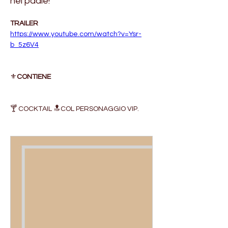
nel padle!
TRAILER
https://www.youtube.com/watch?v=Ysr-
b_5z6V4
⚜️
CONTIENE
🍸 COCKTAIL 🔝COL PERSONAGGIO VIP.