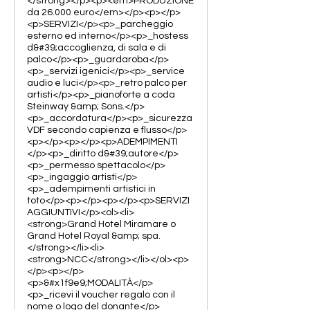
</strong></p><p><em>PRODUZIONE
da 26.000 euro</em></p><p></p>
<p>SERVIZI</p><p>_parcheggio
esterno ed interno</p><p>_hostess
d&#39;accoglienza, di sala e di
palco</p><p>_guardaroba</p>
<p>_servizi igenici</p><p>_service
audio e luci</p><p>_retro palco per
artisti</p><p>_pianoforte a coda
Steinway &amp; Sons.</p>
<p>_accordatura</p><p>_sicurezza
VDF secondo capienza e flusso</p>
<p></p><p></p><p>ADEMPIMENTI
</p><p>_diritto d&#39;autore</p>
<p>_permesso spettacolo</p>
<p>_ingaggio artisti</p>
<p>_adempimenti artistici in
toto</p><p></p><p></p><p>SERVIZI
AGGIUNTIVI</p><ol><li>
<strong>Grand Hotel Miramare o
Grand Hotel Royal &amp; spa.
</strong></li><li>
<strong>NCC</strong></li></ol><p>
</p><p></p>
<p>&#x1f9e9;MODALITÀ</p>
<p>_ricevi il voucher regalo con il
nome o logo del donante</p>