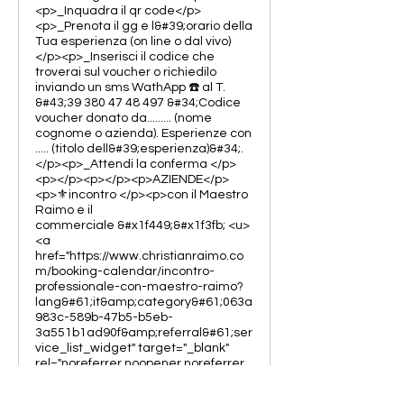
<p>_Inquadra il qr code</p>
<p>_Prenota il gg e l&#39;orario della
Tua esperienza (on line o dal vivo)
</p><p>_Inserisci il codice che
troverai sul voucher o richiedilo
inviando un sms WathApp ☎️ al T.
&#43;39 380 47 48 497 &#34;Codice
voucher donato da......... (nome
cognome o azienda). Esperienze con
..... (titolo dell&#39;esperienza)&#34;.
</p><p>_Attendi la conferma </p>
<p></p><p></p><p>AZIENDE</p>
<p>⚜️incontro </p><p>con il Maestro
Raimo e il
commerciale &#x1f449;&#x1f3fb; <u>
<a
href="https://www.christianraimo.co
m/booking-calendar/incontro-
professionale-con-maestro-raimo?
lang&#61;it&amp;category&#61;063a
983c-589b-47b5-b5eb-
3a551b1ad90f&amp;referral&#61;ser
vice_list_widget" target="_blank"
rel="noreferrer noopener noreferrer
noopener noreferrer">https://</a>
</u><a