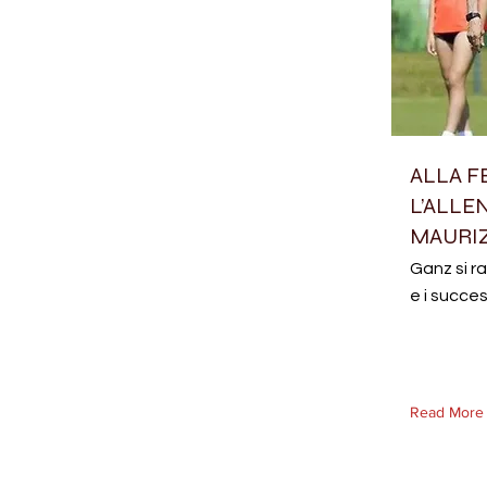
ALLA F
L’ALLE
MAURI
Ganz si r
e i succes
Read More