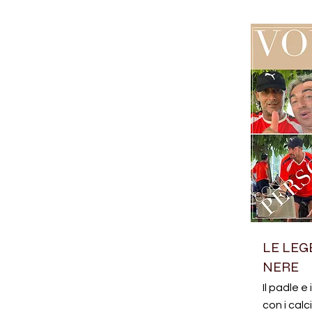
LE LEG
NERE
Il padle e 
con i cal