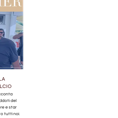
LA
ALCIO
acconta
doti del
re e star
 tutti noi.